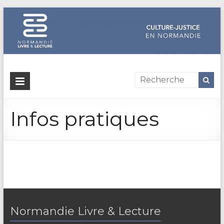
Dispositif
culture-
Infos pratiques
justice
en
Normandie
Un
site
de
Normandie
Normandie Livre & Lecture
Livre