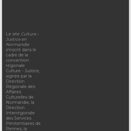
Le site
Culture -
Justice en
Normandie
s'inscrit dans le
cadre de la
convention
régionale
Culture - Justice,
signée par la
Direction
Régionale des
Affaires
Culturelles de
Normandie, la
Direction
Interrégionale
des Services
Pénitentiaires de
Rennes, la