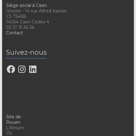
&
Siège social à Caen
Lecture
Unicité - 14 rue Alfred Kastler
CS 75438
14054 Caen Cedex 4
02 31 15 36 36
Contact
Suivez-nous
Site de
Rouen
L'Atrium
115