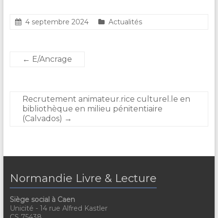
4 septembre 2024
Actualités
←
E/Ancrage
Recrutement animateur.rice culturel.le en
bibliothèque en milieu pénitentiaire
(Calvados)
→
Normandie Livre & Lecture
Siège social à Caen
Unicité - 14 rue Alfred Kastler
CS 75438