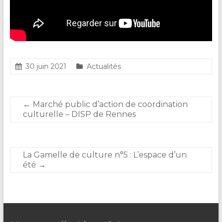
30 juin 2021
Actualités
←
Marché public d’action de coordination
culturelle – DISP de Rennes
La Gamelle de culture n°5 : L’espace d’un
été
→