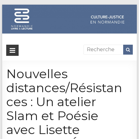
Dispositif
culture-
Nouvelles
justice
en
distances/Résistan
Normandie
ces : Un atelier
Un
Slam et Poésie
site
de
avec Lisette
Normandie
Livre