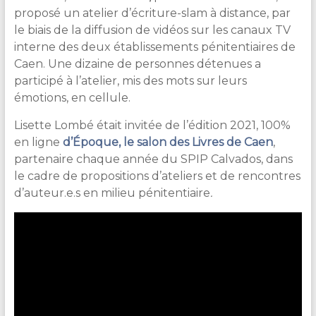
proposé un atelier d’écriture-slam à distance, par
le biais de la diffusion de vidéos sur les canaux TV
interne des deux établissements pénitentiaires de
Caen. Une dizaine de personnes détenues a
participé à l’atelier, mis des mots sur leurs
émotions, en cellule.
Lisette Lombé était invitée de l’édition 2021, 100%
en ligne
d’Époque, le salon des Livres de Caen
,
partenaire chaque année du SPIP Calvados, dans
le cadre de propositions d’ateliers et de rencontres
d’auteur.e.s en milieu pénitentiaire
.