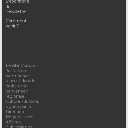
S'abonner à
la
newsletter
Comment
venir ?
Le site
Culture -
Justice en
Normandie
s'inscrit dans le
cadre de la
convention
régionale
Culture - Justice,
signée par la
Direction
Régionale des
Affaires
Culturelles de