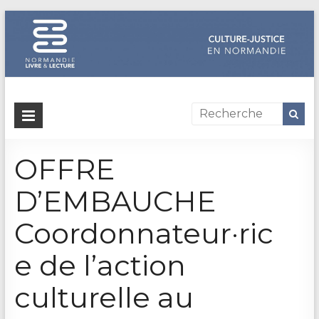
Dispositif
culture-
OFFRE
justice
en
D’EMBAUCHE
Normandie
Coordonnateur·ric
Un
e de l’action
site
de
culturelle au
Normandie
Livre