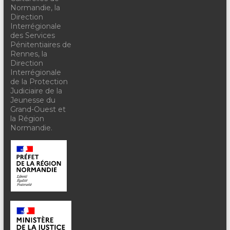
Normandie, la
Direction
Interrégionale
des Services
Pénitentiaires de
Rennes, la
Direction
Interrégionale
de la Protection
Judiciaire de la
Jeunesse du
Grand-Ouest et
la Région
Normandie.