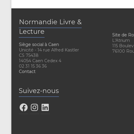
Normandie Livre &
Lecture
Site de R
L'Atrium
Siège social à Caen
115 Boulev
Unicité - 14 rue Alfred Kastler
76100 Ro
CS 75438
14054 Caen Cedex 4
02 31 15 36 36
Contact
Suivez-nous