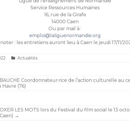
Ligue de l’enseignement de Normandie
Service Ressources Humaines
16, rue de la Girafe
14000 Caen
Ou par mail à :
emploi@laliguenormandie.org
 noter : les entretiens auront lieu à Caen le jeudi 17/11/20
022
Actualités
UCHE Coordonnateur·rice de l’action culturelle au c
u Havre (76)
OXER LES MOTS lors du Festival du film social le 13 oct
(Caen)
→