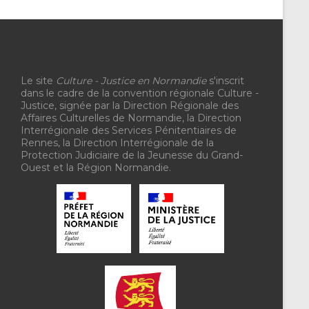
Le site
Culture - Justice en Normandie
s'inscrit
dans le cadre de la convention régionale Culture -
Justice, signée par la Direction Régionale des
Affaires Culturelles de Normandie, la Direction
Interrégionale des Services Pénitentiaires de
Rennes, la Direction Interrégionale de la
Protection Judiciaire de la Jeunesse du Grand-
Ouest et la Région Normandie.