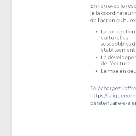
En lien avec la re
le·la coordinateur·
de l’action culturel
La conception 
culturelles
susceptibles d
établissement 
Le développeme
de l’écriture
La mise en oe
Téléchargez l’offre
https://laligueno
penitentiaire-a-al