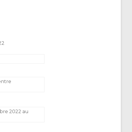
22
entre
obre 2022 au