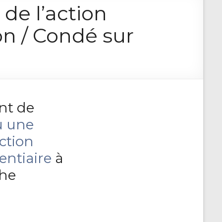
e l’action
on / Condé sur
nt de
u une
ction
entiaire
à
the