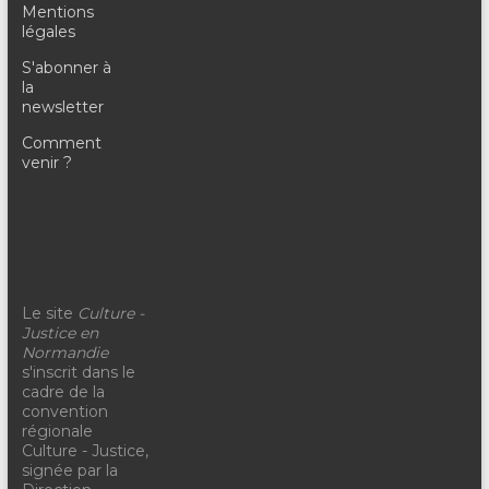
Mentions
légales
S'abonner à
la
newsletter
Comment
venir ?
Le site
Culture -
Justice en
Normandie
s'inscrit dans le
cadre de la
convention
régionale
Culture - Justice,
signée par la