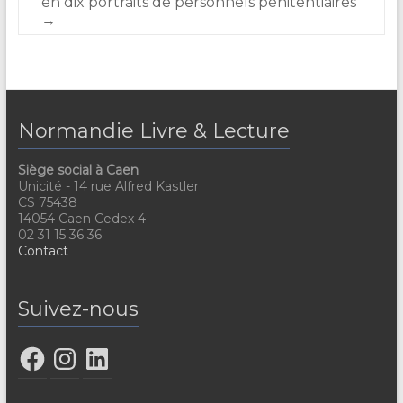
en dix portraits de personnels pénitentiaires
→
Normandie Livre & Lecture
Siège social à Caen
Unicité - 14 rue Alfred Kastler
CS 75438
14054 Caen Cedex 4
02 31 15 36 36
Contact
Suivez-nous