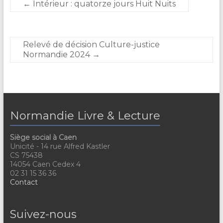
←
Intérieur : quatorze jours Huit Nuits
Relevé de décision Culture-justice
Normandie 2024
→
Normandie Livre & Lecture
Siège social à Caen
Unicité - 14 rue Alfred Kastler
CS 75438
14054 Caen Cedex 4
02 31 15 36 36
Contact
Suivez-nous