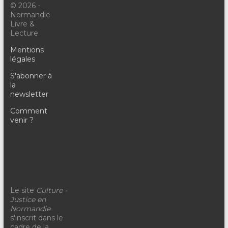
© 2026 -
Normandie
Livre &
Lecture
Mentions
légales
S'abonner à
la
newsletter
Comment
venir ?
Le site
Culture -
Justice en
Normandie
s'inscrit dans le
cadre de la