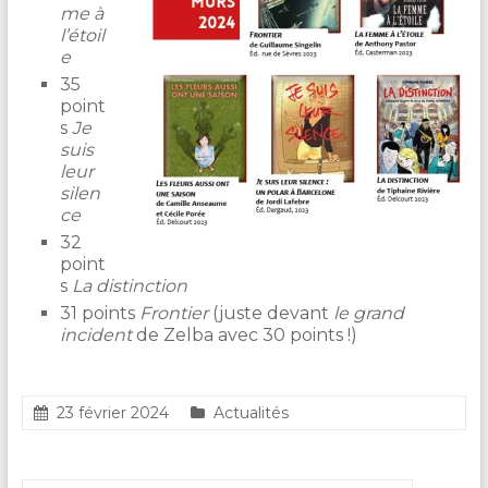
me à
l’étoil
e
35
point
s
Je
suis
leur
silen
ce
32
point
s
La distinction
31 points
Frontier
(juste devant
le grand
incident
de Zelba avec 30 points !)
23 février 2024
Actualités