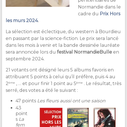
pénitentiaires de
Normandie dans le
cadre du
Prix Hors
les murs 2024
.
La sélection est éclectique, du western à Bourdieu
en passant par la science-fiction. Le prix sera lancé
dans les mois à venir et la bande dessinée lauréate
sera annoncée lors du
festival NormandieBulle
en
septembre 2024.
21 votants ont désigné leurs 5 albums favoris en
attribuant 5 points à celui qu’il préfère, puis 4 au
ème
ème
2
, … et pour finir 1 point au 5
. Le résultat, très
serré, des votes a été le suivant :
47 points
Les fleurs aussi ont une saison
43
point
s
La
fem