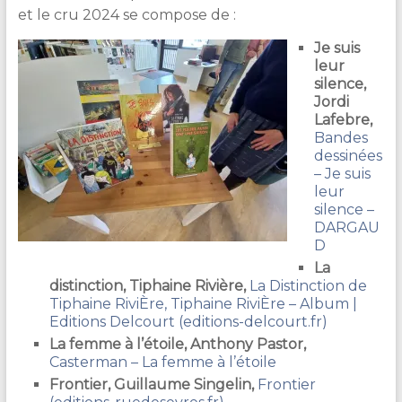
&
et le cru 2024 se compose de :
Lecture
Je suis
leur
silence,
Jordi
Lafebre,
Bandes
dessinées
– Je suis
leur
silence –
DARGAU
D
La
distinction, Tiphaine Rivière,
La Distinction de
Tiphaine RiviÈre, Tiphaine RiviÈre – Album |
Editions Delcourt (editions-delcourt.fr)
La femme à l’étoile, Anthony Pastor,
Casterman – La femme à l’étoile
Frontier, Guillaume Singelin,
Frontier