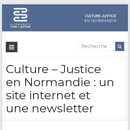
Dispositif
culture-
Culture – Justice
justice
en
en Normandie : un
Normandie
site internet et
Un
une newsletter
site
de
Normandie
Livre