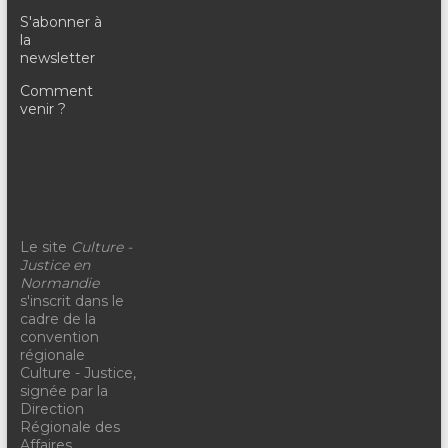
S'abonner à
la
newsletter
Comment
venir ?
Le site
Culture -
Justice en
Normandie
s'inscrit dans le
cadre de la
convention
régionale
Culture - Justice,
signée par la
Direction
Régionale des
Affaires