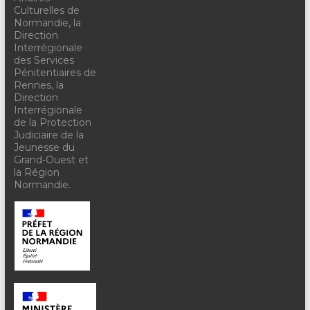
Culturelles de
Normandie, la
Direction
Interrégionale
des Services
Pénitentiaires de
Rennes, la
Direction
Interrégionale
de la Protection
Judiciaire de la
Jeunesse du
Grand-Ouest et
la Région
Normandie.