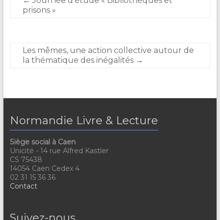
←
Journée d’étude « Bibliothèques et
prisons »
Les mêmes, une action collective autour de
la thématique des inégalités
→
Normandie Livre & Lecture
Siège social à Caen
Unicité - 14 rue Alfred Kastler
CS 75438
14054 Caen Cedex 4
02 31 15 36 36
Contact
Suivez-nous