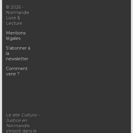
© 2026 -
Normandie
Livre &
Lecture
Mentions
légales
S'abonner à
la
newsletter
Comment
venir ?
Le site
Culture -
Justice en
Normandie
s'inscrit dans le