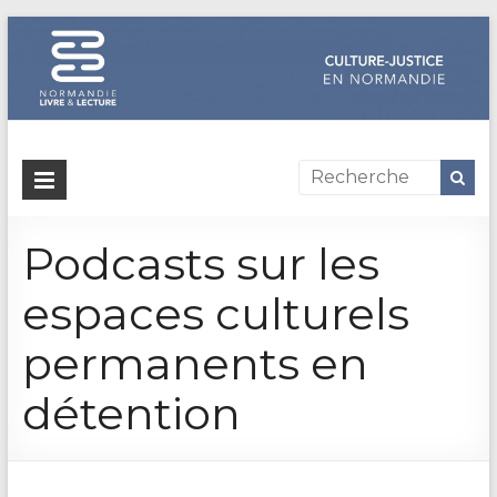
Dispositif
culture-
Podcasts sur les
justice
en
espaces culturels
Normandie
permanents en
Un
détention
site
de
Normandie
Livre