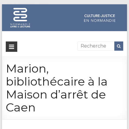
Dispositif
culture-
Marion,
justice
en
bibliothécaire à la
Normandie
Maison d’arrêt de
Un
Caen
site
de
Normandie
Livre