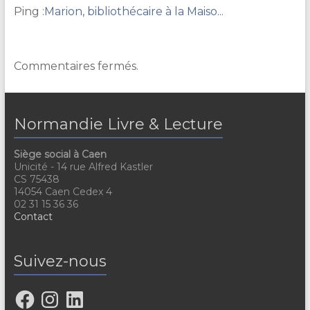
Ping :
Marion, bibliothécaire à la Maiso...
Commentaires fermés.
Normandie Livre & Lecture
Siège social à Caen
Unicité - 14 rue Alfred Kastler
CS 75438
14054 Caen Cedex 4
02 31 15 36 36
Contact
Suivez-nous