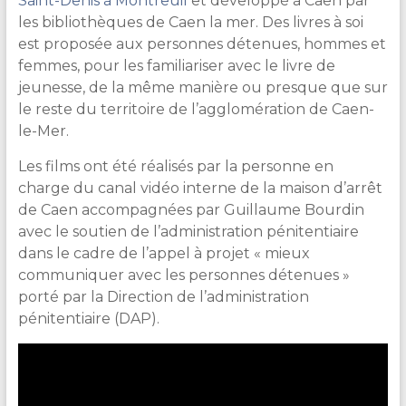
Saint-Denis à Montreuil
et développé à Caen par
les bibliothèques de Caen la mer. Des livres à soi
est proposée aux personnes détenues, hommes et
femmes, pour les familiariser avec le livre de
jeunesse, de la même manière ou presque que sur
le reste du territoire de l’agglomération de Caen-
le-Mer.
Les films ont été réalisés par la personne en
charge du canal vidéo interne de la maison d’arrêt
de Caen accompagnées par Guillaume Bourdin
avec le soutien de l’administration pénitentiaire
dans le cadre de l’appel à projet « mieux
communiquer avec les personnes détenues »
porté par la Direction de l’administration
pénitentiaire (DAP).