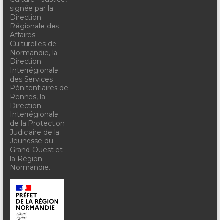
signée par la
Direction
Régionale des
Affaires
Culturelles de
Normandie, la
Direction
Interrégionale
des Services
Pénitentiaires de
Rennes, la
Direction
Interrégionale
de la Protection
Judiciaire de la
Jeunesse du
Grand-Ouest et
la Région
Normandie.