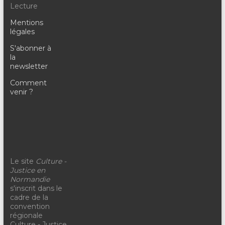
Lecture
Mentions
légales
S'abonner à
la
newsletter
Comment
venir ?
Le site
Culture -
Justice en
Normandie
s'inscrit dans le
cadre de la
convention
régionale
Culture - Justice,