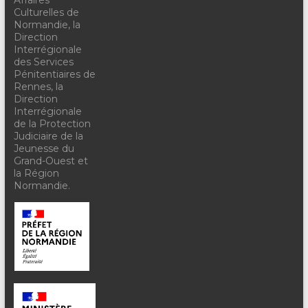
Culturelles de
Normandie, la
Direction
Interrégionale
des Services
Pénitentiaires de
Rennes, la
Direction
Interrégionale
de la Protection
Judiciaire de la
Jeunesse du
Grand-Ouest et
la Région
Normandie.