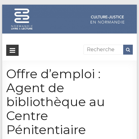
Dispositif
culture-
Offre d’emploi :
justice
en
Agent de
Normandie
bibliothèque au
Un
Centre
site
de
Pénitentiaire
Normandie
Livre