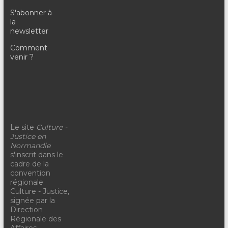
S'abonner à
la
newsletter
Comment
venir ?
Le site
Culture -
Justice en
Normandie
s'inscrit dans le
cadre de la
convention
régionale
Culture - Justice,
signée par la
Direction
Régionale des
Affaires