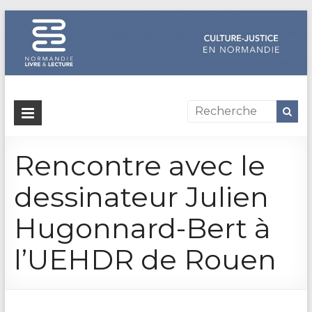
Dispositif
culture-
Rencontre avec le
justice
en
dessinateur Julien
Normandie
Hugonnard-Bert à
Un
l’UEHDR de Rouen
site
de
Normandie
Livre