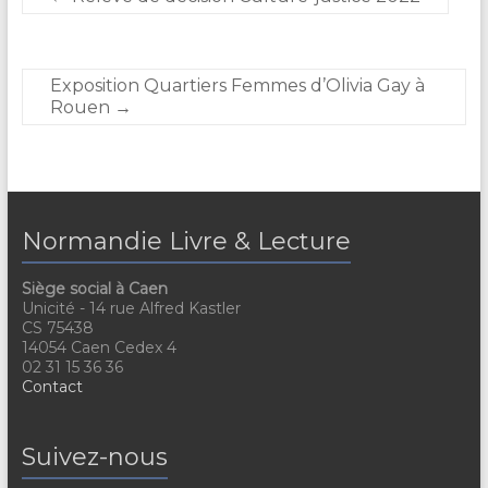
Exposition Quartiers Femmes d’Olivia Gay à
Rouen
→
Normandie Livre & Lecture
Siège social à Caen
Unicité - 14 rue Alfred Kastler
CS 75438
14054 Caen Cedex 4
02 31 15 36 36
Contact
Suivez-nous