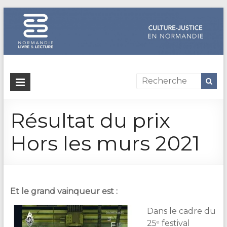
Dispositif
culture-
Résultat du prix
justice
en
Hors les murs 2021
Normandie
Un
site
Et le grand vainqueur est :
de
Normandie
Dans le cadre du
Livre
e
25
festival