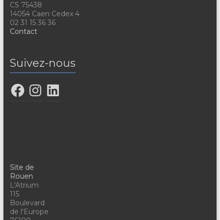
CS 75438
14054 Caen Cedex 4
02 31 15 36 36
Contact
Suivez-nous
Site de
Rouen
L'Atrium
115
Boulevard
de l'Europe