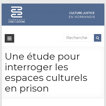
Dispositif
culture-
Une étude pour
justice
en
interroger les
Normandie
espaces culturels
Un
en prison
site
de
Normandie
Livre