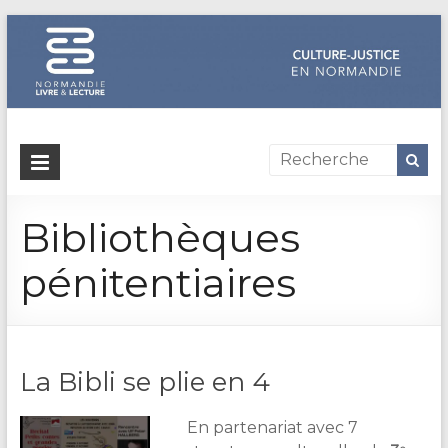
Dispositif
culture-
Bibliothèques
justice
en
pénitentiaires
Normandie
Un
site
La Bibli se plie en 4
de
Normandie
En partenariat avec 7
Livre