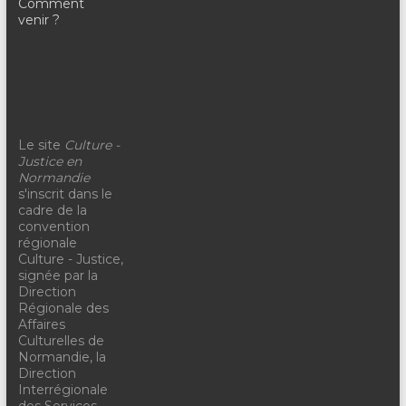
Comment
venir ?
Le site
Culture -
Justice en
Normandie
s'inscrit dans le
cadre de la
convention
régionale
Culture - Justice,
signée par la
Direction
Régionale des
Affaires
Culturelles de
Normandie, la
Direction
Interrégionale
des Services