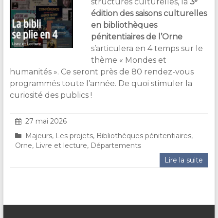
e
structures culturelles, la
3
&
édition des saisons culturelles
Lecture
en bibliothèques
pénitentiaires de l’Orne
s’articulera en 4 temps sur le
thème « Mondes et
humanités ». Ce seront près de 80 rendez-vous
programmés toute l’année. De quoi stimuler la
curiosité des publics !
27 mai 2026
Majeurs
,
Les projets
,
Bibliothèques pénitentiaires
,
Orne
,
Livre et lecture
,
Départements
Lire la suite