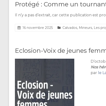
Protégé : Comme un tournan
Il n’y a pas d’extrait, car cette publication est pr
16 novembre 2025
Calvados
,
Mineurs
,
Les pro
Eclosion-Voix de jeunes fem
D’octob
Nos hér
par
le L