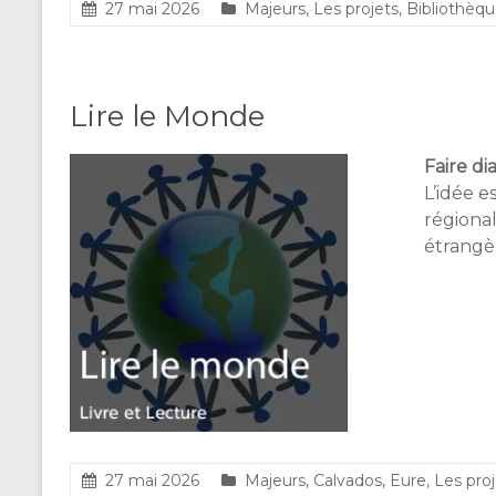
27 mai 2026
Majeurs
,
Les projets
,
Bibliothèqu
Lire le Monde
Faire di
L’idée e
régional
étrangèr
27 mai 2026
Majeurs
,
Calvados
,
Eure
,
Les proj