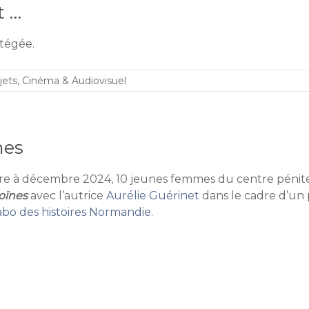
t …
otégée.
jets
,
Cinéma & Audiovisuel
mes
re à décembre 2024, 10 jeunes femmes du centre pénitent
oïnes
avec l’autrice
Aurélie Guérinet
dans le cadre d’un 
abo des histoires Normandie
.