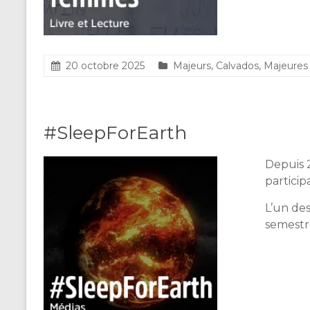
20 octobre 2025
Majeurs
,
Calvados
,
Majeure
#SleepForEarth
Depuis 2
particip
L’un des
semestre