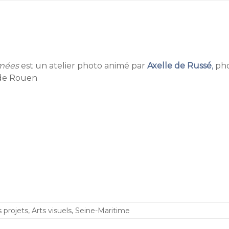
mées
est un atelier photo animé par
Axelle de Russé
,
pho
 de Rouen
 projets
,
Arts visuels
,
Seine-Maritime