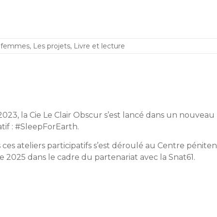
s femmes
,
Les projets
,
Livre et lecture
023, la Cie Le Clair Obscur s’est lancé dans un nouveau
atif : #SleepForEarth.
 ces ateliers participatifs s’est déroulé au Centre péni
 2025 dans le cadre du partenariat avec la Snat61.