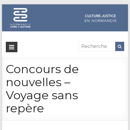
Dispositif
culture-
Concours de
justice
en
nouvelles –
Normandie
Voyage sans
Un
repère
site
de
Normandie
Livre