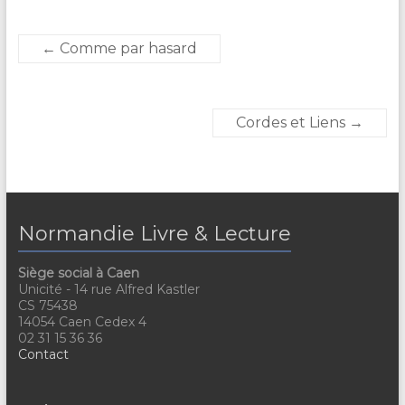
←
Comme par hasard
Cordes et Liens
→
Normandie Livre & Lecture
Siège social à Caen
Unicité - 14 rue Alfred Kastler
CS 75438
14054 Caen Cedex 4
02 31 15 36 36
Contact