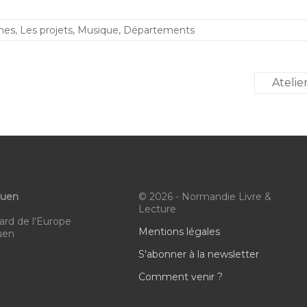
mes
,
Les projets
,
Musique
,
Départements
Atelie
ouen
© 2026 - Normandie Livre &
Lecture
ard de l'Europe
Mentions légales
uen
S'abonner à la newsletter
Comment venir ?