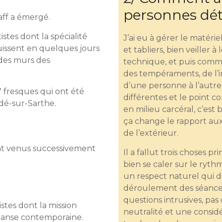
personnes dé
aff a émergé.
istes dont la spécialité
J’ai eu à gérer le matér
puissent en quelques jours
et tabliers, bien veiller 
 des murs des
technique, et puis comme
des tempéraments, de l’in
d’une personne à l’autre.
7 fresques qui ont été
différentes et le point c
dé-sur-Sarthe.
en milieu carcéral, c’est
ça change le rapport au
de l’extérieur.
t venus successivement
Il a fallut trois choses pr
bien se caler sur le ryth
un respect naturel qui do
déroulement des séances,
questions intrusives, pas
stes dont la mission
neutralité et une consid
 danse contemporaine.