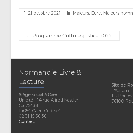
21 octobre 2021
Majeurs
,
Eure
,
Majeurs hom
←
Programme Culture-justice 2022
Normandie Livre &
Lecture
Site de R
L'Atrium
Siège social à Caen
115 Boulev
Unicité - 14 rue Alfred Kastler
76100 Ro
CS 75438
14054 Caen Cedex 4
02 31 15 36 36
Contact