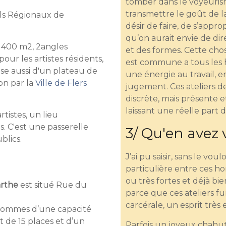
tomber dans le voyeuris
transmettre le goût de la 
els Régionaux de
désir de faire, de s’app
qu’on aurait envie de dir
e 400 m2, 2angles
et des formes. Cette chose
pour les artistes résidents,
est commune a tous les 
se aussi d'un plateau de
une énergie au travail, 
ion par la
Ville de Flers
jugement. Ces ateliers d
discrète, mais présente e
laissant une réelle part d
tistes, un lieu
. C'est une passerelle
3/ Qu'en avez 
ublics.
J’ai pu saisir, sans le vo
particulière entre ces ho
ou très fortes et déjà bi
arthe
est situé Rue du
parce que ces ateliers f
carcérale, un esprit très 
r hommes d’une capacité
t de 15 places et d’un
Parfois un joyeux chahu