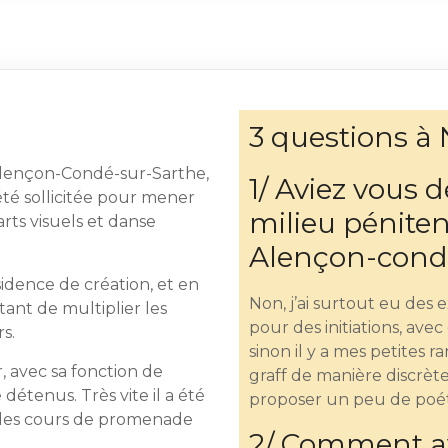
3 questions à N
Alençon-Condé-sur-Sarthe,
1/ Aviez vous 
été sollicitée pour mener
milieu péniten
arts visuels et danse
Alençon-condé
sidence de création, et en
Non, j’ai surtout eu des
ttant de multiplier les
pour des initiations, ave
rs.
sinon il y a mes petites 
, avec sa fonction de
graff de manière discrète
détenus. Très vite il a été
proposer un peu de poét
ns les cours de promenade
2/ Comment ave