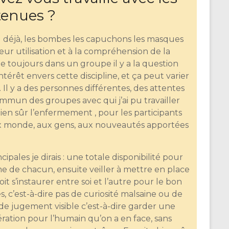
tenues ?
iel déjà, les bombes les capuchons les masques
à leur utilisation et à la compréhension de la
 toujours dans un groupe il y a la question
térêt envers cette discipline, et ça peut varier
 Il y a des personnes différentes, des attentes
ommun des groupes avec qui j’ai pu travailler
 bien sûr l’enfermement , pour les participants
x monde, aux gens, aux nouveautés apportées
incipales je dirais : une totale disponibilité pour
me de chacun, ensuite veiller à mettre en place
it s’instaurer entre soi et l’autre pour le bon
 c’est-à-dire pas de curiosité malsaine ou de
 de jugement visible c’est-à-dire garder une
ération pour l’humain qu’on a en face, sans