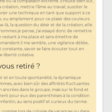
me ou la compassion extrême. Ensuite bien sûr,
création, mettre l’âme au travail, susciter le
roprier une technique en tant que support à ce
e, ou simplement pour ce plaisir des couleurs
-là, la question du désir et de la création, elle
hommes je pense, j’ai essayé donc de remettre
en restant à ma place et sans émettre de
emandent il me semble, une vigilance déliée,
t constante, savoir se faire écouter tout en
e liberté créative.
vous retiré ?
uloir et en toute spontanéité, la dynamique
mmes, avec bien sûr des affinités fluctuantes
en ancrées dans le groupe, mais sur le fond et
urent pour eux des parenthèses à la condition
enfantin, au sens positif et curieux du terme.
t comme lors de colonie de vacances ou dans