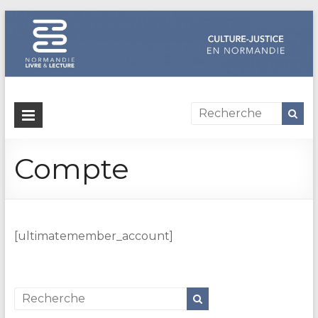
Dispositif
culture-
Compte
justice
en
Normandie
[ultimatemember_account]
Un
site
de
Normandie
Livre