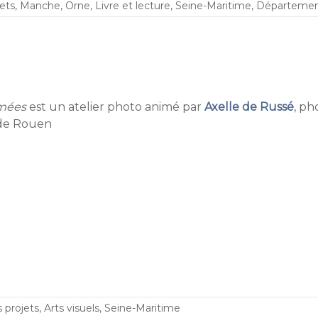
ets
,
Manche
,
Orne
,
Livre et lecture
,
Seine-Maritime
,
Départemen
mées
est un atelier photo animé par
Axelle de Russé
,
pho
 de Rouen
 projets
,
Arts visuels
,
Seine-Maritime