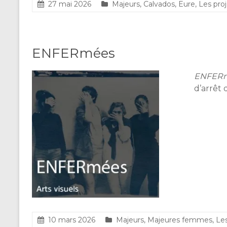
27 mai 2026
Majeurs
,
Calvados
,
Eure
,
Les proj
ENFERmées
ENFER
d’arrêt
10 mars 2026
Majeurs
,
Majeures femmes
,
Les